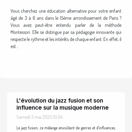
enfants de 3 à 6 ans dans le
Vous cherchez une éducation alternative pour votre enfant
15ème arrondissement de
âgé de 3 à 6 ans dans le 15ème arrondissement de Paris ?
Paris
Vous avez peut-être entendu parler de la méthode
Montessori. Elle se distingue par sa pédagogie innovante qui
respecte le rythme et les intérêts de chaque enfant. En effet, il
est...
L'évolution du jazz fusion et son
influence sur la musique moderne
Samedi 3 mai 2025 10:04
Le jazz fusion, ce mélange envoûtant de genres et d'influences,
Previous
Next