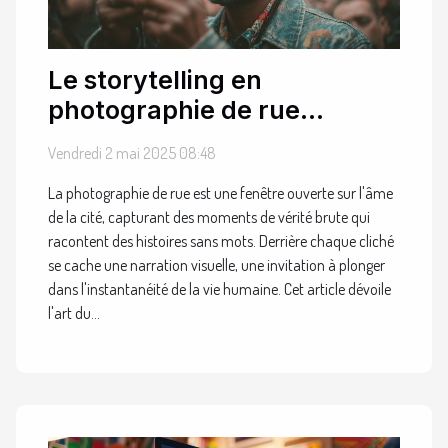
Le storytelling en
photographie de rue
capturer l'humanité en un
Vendredi 2 mai 2025 08:48
instantané
La photographie de rue est une fenêtre ouverte sur l'âme
de la cité, capturant des moments de vérité brute qui
racontent des histoires sans mots. Derrière chaque cliché
se cache une narration visuelle, une invitation à plonger
dans l'instantanéité de la vie humaine. Cet article dévoile
l'art du...