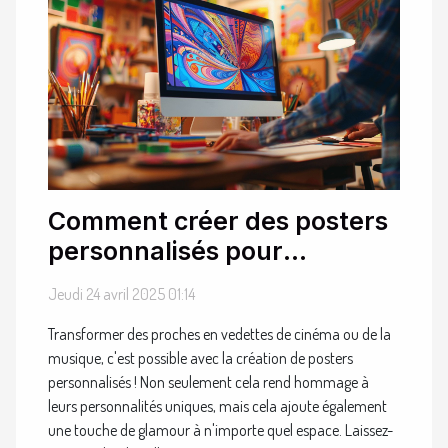
Comment créer des posters
personnalisés pour
transformer vos proches en
Jeudi 24 avril 2025 01:14
stars
Transformer des proches en vedettes de cinéma ou de la
musique, c'est possible avec la création de posters
personnalisés ! Non seulement cela rend hommage à
leurs personnalités uniques, mais cela ajoute également
une touche de glamour à n'importe quel espace. Laissez-