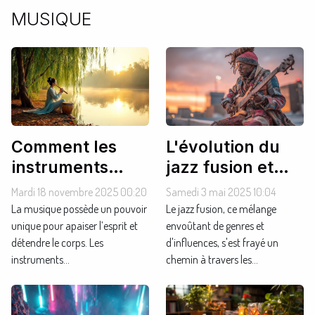
MUSIQUE
Comment les
L'évolution du
instruments
jazz fusion et
traditionnels
son influence
Mardi 18 novembre 2025 00:20
Samedi 3 mai 2025 10:04
favorisent-ils la
sur la musique
La musique possède un pouvoir
Le jazz fusion, ce mélange
relaxation ?
unique pour apaiser l’esprit et
moderne
envoûtant de genres et
détendre le corps. Les
d'influences, s'est frayé un
instruments...
chemin à travers les...