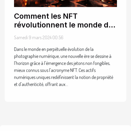
Comment les NFT
révolutionnent le monde de
la photographie numérique
Samedi 9 mars 2024 00:56
Dans le monde en perpétuelle évolution de la
photographie numérique, une nouvelle ère se dessine à
l'horizon grâce à l'émergence des jetons non fongibles,
mieux connus sous l'acronyme NFT. Ces actifs
numériques uniques redéfinissent la notion de propriété
et d'authenticité, offrant aux...