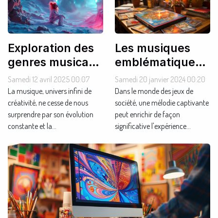
Les musiques
Exploration des
emblématiques
genres musicaux
des jeux de
émergents en
Samedi 20 janvier 2024 00:20
Samedi 12 avril 2025 00:07
société
2023
Dans le monde des jeux de
La musique, univers infini de
classiques
société, une mélodie captivante
créativité, ne cesse de nous
peut enrichir de façon
surprendre par son évolution
significative l'expérience...
constante et la...