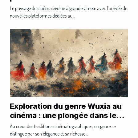
impacts sur les cinéphiles
Le paysage du cinéma évolue à grande vitesse avec l’arrivée de
nouvelles plateformes dédiées au...
Exploration du genre Wuxia au
cinéma : une plongée dans les
arts martiaux et la poésie
Au cœur des traditions cinématographiques, un genre se
visuelle
distingue par son élégance et sa richesse...