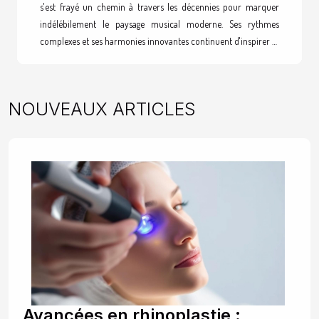
s'est frayé un chemin à travers les décennies pour marquer
indélébilement le paysage musical moderne. Ses rythmes
complexes et ses harmonies innovantes continuent d'inspirer et
de façonner les sons contemporains. Cet article invite à plonger
au cœur de l'évolution du jazz fusion et à explorer son impact
profond sur la musique d'aujourd'hui. Les origines du jazz
NOUVEAUX ARTICLES
fusion Dans les tumultueuses années 1960, un nouveau genre
musical a vu le jour, bouleversant les conventions et explorant
de nouvelles sonorités. Le jazz fusion, né de...
Avancées en rhinoplastie :