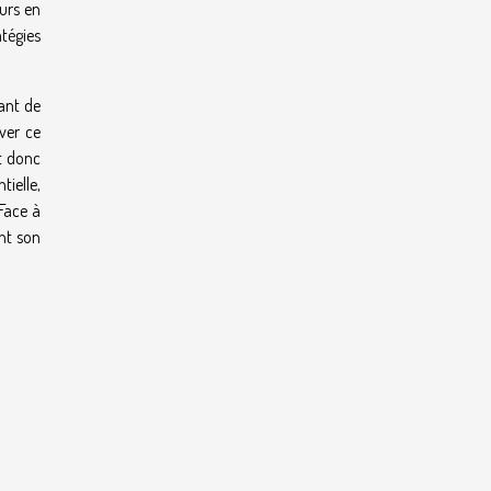
eurs en
atégies
vant de
ver ce
t donc
tielle,
 Face à
nt son