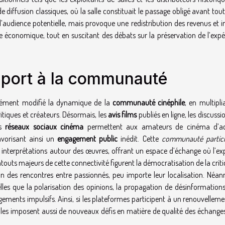
e diffusion classiques, où la salle constituait le passage obligé avant tou
’audience potentielle, mais provoque une redistribution des revenus et 
 économique, tout en suscitant des débats sur la préservation de l’expé
pport à la communauté
dément modifié la dynamique de la
communauté cinéphile
, en multipli
itiques et créateurs. Désormais, les
avis films
publiés en ligne, les discussi
es
réseaux sociaux cinéma
permettent aux amateurs de cinéma d’ac
avorisant ainsi un
engagement public
inédit. Cette
communauté partici
s interprétations autour des œuvres, offrant un espace d’échange où l’exp
touts majeurs de cette connectivité figurent la démocratisation de la criti
tion des rencontres entre passionnés, peu importe leur localisation. Néa
lles que la polarisation des opinions, la propagation de désinformations
ugements impulsifs. Ainsi, si les plateformes participent à un renouvellem
 elles imposent aussi de nouveaux défis en matière de qualité des échange