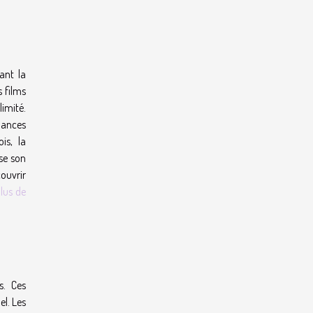
ant la
s films
limité.
dances
is, la
se son
couvrir
lus de
s. Ces
l. Les