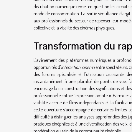
distribution numérique remet en question les circuits d
mode de consommation. La sortie simultanée élargit l
aux professionnels du secteur de repenser leur modèle
collective et la vitalité des cinémas physiques.
Transformation du ra
L’avènement des plateformes numériques a profon
opportunités d’
interaction cinéma
entre spectateurs, cr
des forums spécialisés et l’utilisation croissante d
instantanément à une pluralité de points de vue, f
encourage la co-construction des significations et de
professionnelle côtoie l’expression amateur. Parmi les a
visibilité accrue de films indépendants et la facilita
cette ouverture s’accompagne de certaines limites, te
difficulté à distinguer les analyses approfondies des j
pratiques cinéphiles et à une diversification des voix,
modération au sein de la communauté cinéphile.