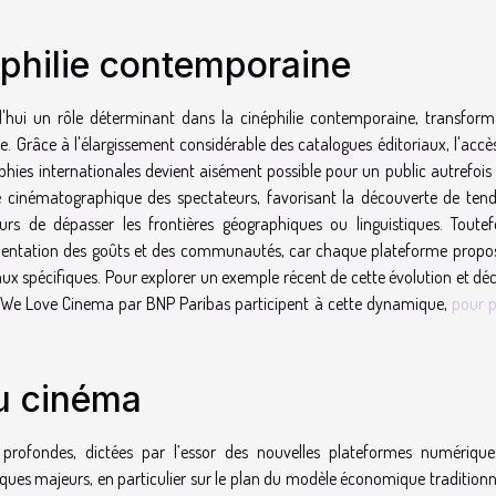
éphilie contemporaine
'hui un rôle déterminant dans la cinéphilie contemporaine, transform
. Grâce à l'élargissement considérable des catalogues éditoriaux, l'accè
hies internationales devient aisément possible pour un public autrefois 
ure cinématographique des spectateurs, favorisant la découverte de ten
 de dépasser les frontières géographiques ou linguistiques. Toutefo
agmentation des goûts et des communautés, car chaque plateforme propo
aux spécifiques. Pour explorer un exemple récent de cette évolution et dé
 We Love Cinema par BNP Paribas participent à cette dynamique,
pour p
du cinéma
rofondes, dictées par l’essor des nouvelles plateformes numérique
es majeurs, en particulier sur le plan du modèle économique traditionne