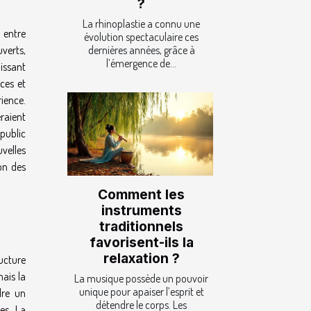
?
La rhinoplastie a connu une
 entre
évolution spectaculaire ces
verts,
dernières années, grâce à
l’émergence de...
issant
ces et
rience.
raient
 public
uvelles
on des
Comment les
instruments
traditionnels
favorisent-ils la
relaxation ?
ructure
ais la
La musique possède un pouvoir
unique pour apaiser l’esprit et
dre un
détendre le corps. Les
es. La