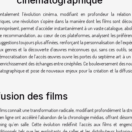
cinématographique
talement l’évolution cinéma, modifiant en profondeur la relation
ques, une révolution s’opère dans la manière dont les films sont décou
omniprésent, permet d’accéder instantanément à un vaste catalogue, abol
 de recommandation, au cœur de ces plateformes, analysent les préféren
ggestions toujours plus affinées, renforçant la personnalisation de l’expé
x genres et la découverte d’œuvres méconnues qui, sans ces outils, se
 démocratisation de l’accès œuvres ouvre les portes du septième art à un
et l’enrichissement des échanges entre cinéphiles. Ce bouleversement des no
tographique et pose de nouveaux enjeux pour la création et la diffusi
fusion des films
n films connaît une transformation radicale, modifiant profondément la st
en ligne ont accéléré l’abandon de la chronologie médias, offrant désorm
ing qu’en salle. Cette évolution redéfinit l’accès aux films et engen
onnels tels que les exploitants de salles et les distributeurs historiqu