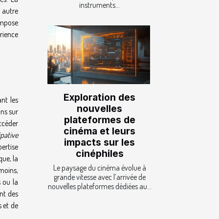
instruments...
t autre
impose
rience
Exploration des
ant les
nouvelles
ons sur
plateformes de
céder
cinéma et leurs
pative
impacts sur les
ertise
cinéphiles
que, la
Le paysage du cinéma évolue à
nmoins,
grande vitesse avec l’arrivée de
 ou la
nouvelles plateformes dédiées au...
ent des
s et de