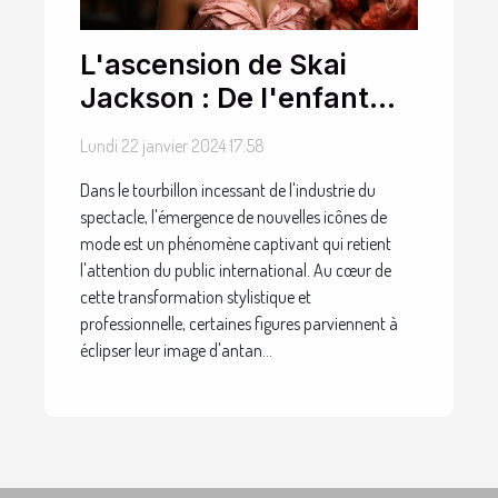
L'ascension de Skai
Jackson : De l'enfant
star à l'icône de mode
Lundi 22 janvier 2024 17:58
Dans le tourbillon incessant de l'industrie du
spectacle, l'émergence de nouvelles icônes de
mode est un phénomène captivant qui retient
l'attention du public international. Au cœur de
cette transformation stylistique et
professionnelle, certaines figures parviennent à
éclipser leur image d'antan...