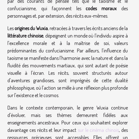
par des courants de pensée tels que le taoïsme et le
confucianisme, qui façonnent les
codes moraux
des
personnages et, par extension, des récits eux-mêmes.
Les
origines du Wuxia
, retracées à travers les écrits anciens de la
littérature chinoise
, dépeignent un monde où l'individu aspire à
l'excellence morale et à la maîtrise de soi, valeurs
prédominantes du confucianisme. Par ailleurs, l'influence du
taoïsme se manifeste dans l'harmonie avec la nature et dans la
fluidité des mouvements martiaux, qui sont autant de poésie
visuelle à l'écran. Les récits, souvent structurés autour
d'aventures grandioses, sont imprégnés de cette dualité
philosophique, où l'action se mêle à une réflexion plus profonde
sur l'existence et le cosmos.
Dans le contexte contemporain, le genre Wuxia continue
d'évoluer, mais ses thèmes demeurent fidèles aux
enseignements ancestraux. Pour ceux qui souhaitent explorer
davantage ces récits et leur impact
sur le cinéma chinois
, des
ressources précieuses sont accessibles. Elles offrent un