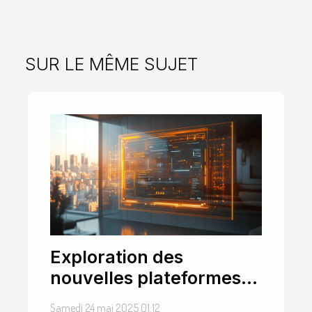
SUR LE MÊME SUJET
Exploration des
nouvelles plateformes
de cinéma et leurs
Samedi 24 mai 2025 01:12