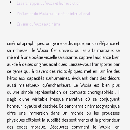
Les archétypes du Wuxia et leur évolution
L'influence du Wuxia sur le cinéma international
L'avenir du Wuxia au cinéma
cinématographiques, un genre se distingue par son élégance et
sa richesse : le Wuxia. Cet univers, où les arts martiaux se
mêlent à une poésie visuelle saisissante, captive l'audience bien
au-delà de ses origines asiatiques. Laissez-vous transporter par
ce genre qui, à travers des récits épiques, met en lumière des
héros aux capacités surhumaines, évoluant dans des décors
aussi majestueux qu'enchanteurs. Le Wuxia est bien plus
qu'une simple représentation de combats chorégraphiés ; il
s'agit d'une véritable fresque narrative où se conjuguent
honneur, loyauté et destinée. Ce panorama cinématographique
offre une immersion dans un monde où les prouesses
physiques côtoient la subtilité des sentiments et la profondeur
des codes moraux. Découvrez comment le Wuxia, en